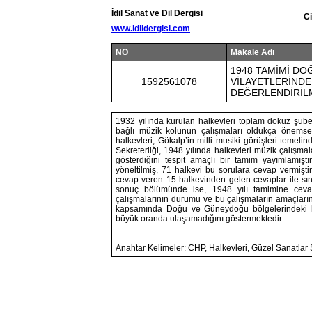
İdil Sanat ve Dil Dergisi
Ci
www.idildergisi.com
NO
Makale Adı
1948 TAMİMİ D
1592561078
VİLAYETLERİNDE
DEĞERLENDİRİL
1932 yılında kurulan halkevleri toplam dokuz şube
bağlı müzik kolunun çalışmaları oldukça önemsen
halkevleri, Gökalp’in milli musiki görüşleri temel
Sekreterliği, 1948 yılında halkevleri müzik çalışm
gösterdiğini tespit amaçlı bir tamim yayımlamı
yöneltilmiş, 71 halkevi bu sorulara cevap vermiş
cevap veren 15 halkevinden gelen cevaplar ile sını
sonuç bölümünde ise, 1948 yılı tamimine cev
çalışmalarının durumu ve bu çalışmaların amaçlarına n
kapsamında Doğu ve Güneydoğu bölgelerindeki ha
büyük oranda ulaşamadığını göstermektedir.
Anahtar Kelimeler: CHP, Halkevleri, Güzel Sanatlar