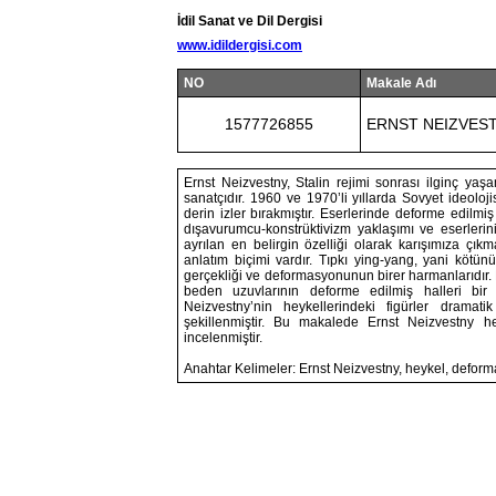
İdil Sanat ve Dil Dergisi
www.idildergisi.com
NO
Makale Adı
1577726855
ERNST NEIZVES
Ernst Neizvestny, Stalin rejimi sonrası ilginç yaş
sanatçıdır. 1960 ve 1970’li yıllarda Sovyet ideoloji
derin izler bırakmıştır. Eserlerinde deforme edilmiş
dışavurumcu-konstrüktivizm yaklaşımı ve eserlerin
ayrılan en belirgin özelliği olarak karışımıza çık
anlatım biçimi vardır. Tıpkı ying-yang, yani kötünü
gerçekliği ve deformasyonunun birer harmanlarıdır. H
beden uzuvlarının deforme edilmiş halleri bi
Neizvestny’nin heykellerindeki figürler drama
şekillenmiştir. Bu makalede Ernst Neizvestny hey
incelenmiştir.
Anahtar Kelimeler: Ernst Neizvestny, heykel, defor