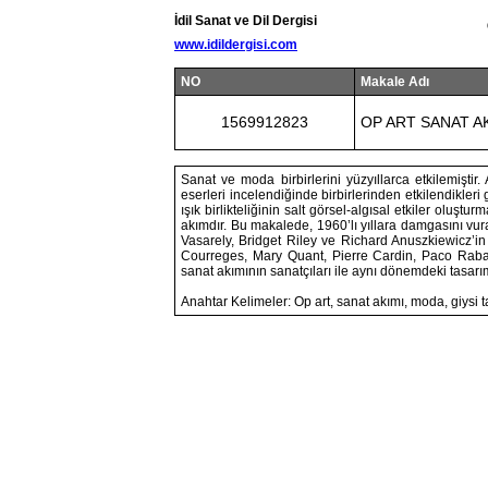
İdil Sanat ve Dil Dergisi
www.idildergisi.com
NO
Makale Adı
1569912823
OP ART SANAT AK
Sanat ve moda birbirlerini yüzyıllarca etkilemiştir
eserleri incelendiğinde birbirlerinden etkilendikleri
ışık birlikteliğinin salt görsel-algısal etkiler oluş
akımdır. Bu makalede, 1960’lı yıllara damgasını vur
Vasarely, Bridget Riley ve Richard Anuszkiewicz’in
Courreges, Mary Quant, Pierre Cardin, Paco Raban
sanat akımının sanatçıları ile aynı dönemdeki tasarımc
Anahtar Kelimeler: Op art, sanat akımı, moda, giysi 