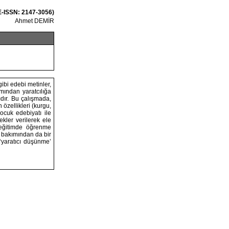
E-ISSN: 2147-3056)
Ahmet DEMİR
gibi edebi metinler,
ımından yaratcılığa
ıdır. Bu çalışmada,
 özellikleri (kurgu,
Çocuk edebiyatı ile
ekler verilerek ele
 eğitimde öğrenme
k bakımından da bir
‘yaratıcı düşünme’