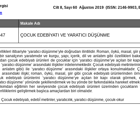
rgisi
Cilt 8, Sayı 60 Ağustos 2019 (ISSN: 2146-9903, 
om
Makale Adı
047
ÇOCUK EDEBİYATI VE YARATICI DÜŞÜNME
llikleri itibariyle ‘yaratıcı düşünme’yle doğrudan ilintilidir. Roman, öykü, masal, şiir 
r sanatçının yaratımıdır ve kurgu, yapı, içerik, dil ve anlatım gibi özellikleri bak
an çocuk edebiyatı ürünleri de çocuklar için ‘yaratıcı düşünme’ye açılan bir kap
 ‘yaratıcı düşünme’ arasındaki ilişkiler irdelenmektedir. Çocuk edebiyatı metinlerinin
ve anlatım gibi) ile ‘yaratıcı düşünme’ arasındaki ilişkiler ortaya konulmaktadır. 
 arasındaki ilişki; roman, öykü, masal, şiir gibi çocuk edebiyatı ürünlerinden örn
cuk edebiyatı ürünlerini ‘yaratıcı düşünme’ye açılan bir kapı olarak görmek,
ratıcı düşünme’ yönünde şekillendirmek ve bu yönde bir farkındalıkla hareket etme
 bakımdan eğitimin her seviyesnde çocuk edebiyatı ürünleri üzerinden çocukların 
erliliklerini geliştirmek başlıca amaçlardan biri olmalıdır.
 Çocuk edebiyatı, edebî metinler, yaratıcılık, yaratıcı düşünme, çocuk-okur