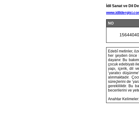
İdil Sanat ve Dil De
www.idildergisi.c
NO
1564404
Edebî metinler, öze
her şeyden önce bi
dayanır. Bu bakımd
çocuk edebiyatı ile
yapı, içerik, dil 
‘yaratıcı düşünme’
alınmaktadır. Ço
süreçlerini de ‘ya
gerekliliktir. Bu
becerilerini ve yet
Anahtar Kelimeler: