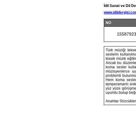
İdil Sanat ve Dil De
www.idildergisi.c
NO
1558792
Türk müziği teks
seslerin kullanılm
klasik müzik eğiti
Ancak bu düzenlem
koma sesler kulla
müzisyenlerce uy
problemli bulunmay
Hem koma sesler 
tamperamanlı siste
yüz yüze görüşme 
uyumlu bulup beğ
Anahtar Sözcükler: