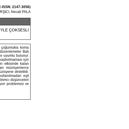
 E-ISSN: 2147-3056)
RŞICI, Necati PALA
İYLE ÇOKSESLİ
e çoğunlukla koma
u düzenlemeler Batı
lde uyumlu bulunur.
 kaybolmaması için
in etkisinde kalan
yan müzisyenlerce
zisyene dinletildi.
ullanılmadan eşit
tılımcı düşünceleri
syon problemsiz ve