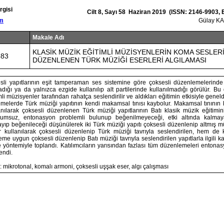
rgisi
Cilt 8, Sayı 58 Haziran 2019 (ISSN: 2146-9903,
om
Gülay KA
Makale Adı
KLASİK MÜZİK EĞİTİMLİ MÜZİSYENLERİN KOMA SESLER
383
DÜZENLENEN TÜRK MÜZİĞİ ESERLERİ ALGILAMASI
esli yapıtlarının eşit tamperaman ses sistemine göre çoksesli düzenlemelerind
adığı ya da yalnızca ezgide kullanılıp alt partilerinde kullanılmadığı görülür. B
mli müzisyenler tarafından rahatça seslendirilir ve aldıkları eğitimin etkisiyle gene
elerde Türk müziği yapıtının kendi makamsal tınısı kaybolur. Makamsal tınının
nılarak çoksesli düzenlenen Türk müziği yapıtlarının Batı klasik müzik eğitimin
umsuz, entonasyon problemli bulunup beğenilmeyeceği, etki altında kalma
ıp beğenileceği düşünülerek iki Türk müziği yapıtı çoksesli düzenlenip altmış mü
kullanılarak çoksesli düzenlenip Türk müziği tavrıyla seslendirilen, hem de k
me uygun çoksesli düzenlenip Batı müziği tavrıyla seslendirilen yapıtlarla ilgili ka
yöntemiyle toplandı. Katılımcıların yarısından fazlası tüm düzenlemeleri entona
endi.
 mikrotonal, komalı armoni, çoksesli uşşak eser, algı çalışması