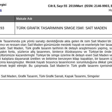
rgisi
Cilt 8, Sayı 55 2019/Mart (ISSN: 2146-9903,
om
Ha
Makale Adı
893
TÜRK GRAFİK TASARIMININ SİMGE İSMİ: SAİT MADEN
k Tasarımında çok yönlü sanatçı denildiğinde akla gelen ilk isim Sait Maden’dir
ayıncı ve ressam olan Sait Maden günümüzde mesleki hayatı ve eserleriyle her tasa
dır. Sait Maden, Türk grafik tasarım tarihinin ilk detaylı araştırmasını yapmış, s
e yakın fontu, yüzlerce afiş tasarımını, binlerce illüstrasyonu ve Türkiye’de önd
kültürümüze kazandırmıştır. Türkiye’de simge üzerine ilk detaylı eseri Sait Maden v
i kalıplara dayanarak üretilen ve birbirine benzeyen kitap kapakları, bir tasarım
onra kavuşmuştur. Meslek hayatı boyunca tasarımcının sorumluluğuna dikkat çe
örnek teşkil etmiştir. Bu çalışmada Sait Maden’in Türk grafik tasarımı içerisin
 Sait Maden, Grafik Tasarım, Türk Grafik Sanatı, Kapak Tasarımı, Simgeler