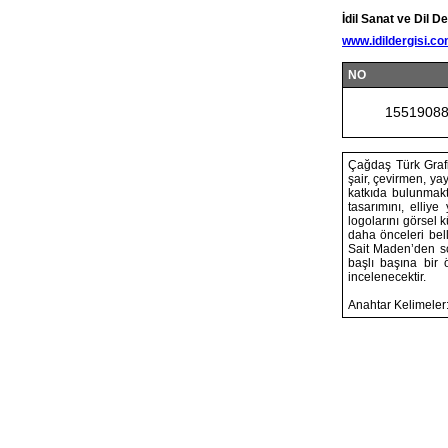
İdil Sanat ve Dil De
www.idildergisi.c
NO
1551908
Çağdaş Türk Grafi
şair, çevirmen, y
katkıda bulunmakta
tasarımını, elliy
logolarını görsel 
daha önceleri bell
Sait Maden’den s
başlı başına bir 
incelenecektir.
Anahtar Kelimeler: