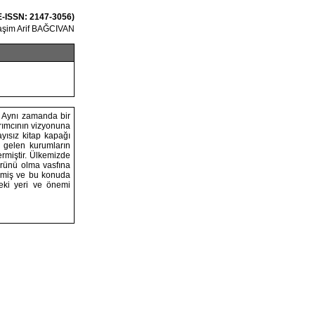
 E-ISSN: 2147-3056)
şim Arif BAĞCIVAN
. Aynı zamanda bir
rımcının vizyonuna
ayısız kitap kapağı
e gelen kurumların
ermiştir. Ülkemizde
 ürünü olma vasfına
kmiş ve bu konuda
deki yeri ve önemi