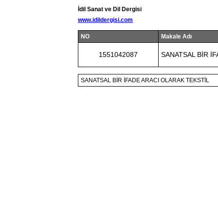
İdil Sanat ve Dil Dergisi
www.idildergisi.com
NO
Makale Adı
1551042087
SANATSAL BİR İ
SANATSAL BİR İFADE ARACI OLARAK TEKSTİL