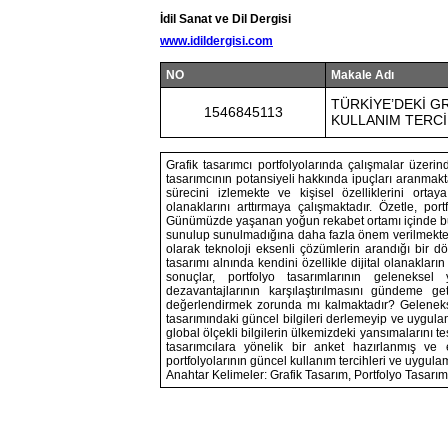
İdil Sanat ve Dil Dergisi
www.idildergisi.com
NO
Makale Adı
TÜRKİYE’DEKİ G
1546845113
KULLANIM TERCİ
Grafik tasarımcı portfolyolarında çalışmalar üzerind
tasarımcının potansiyeli hakkında ipuçları aranmaktadı
sürecini izlemekte ve kişisel özelliklerini ort
olanaklarını arttırmaya çalışmaktadır. Özetle, portf
Günümüzde yaşanan yoğun rekabet ortamı içinde bu y
sunulup sunulmadığına daha fazla önem verilmekted
olarak teknoloji eksenli çözümlerin arandığı bir d
tasarımı alnında kendini özellikle dijital olanakları
sonuçlar, portfolyo tasarımlarının gelenekse
dezavantajlarının karşılaştırılmasını gündeme get
değerlendirmek zorunda mı kalmaktadır? Gelenekse
tasarımındaki güncel bilgileri derlemeyip ve uygula
global ölçekli bilgilerin ülkemizdeki yansımalarını t
tasarımcılara yönelik bir anket hazırlanmış ve e
portfolyolarının güncel kullanım tercihleri ve uygul
Anahtar Kelimeler: Grafik Tasarım, Portfolyo Tasarımı,