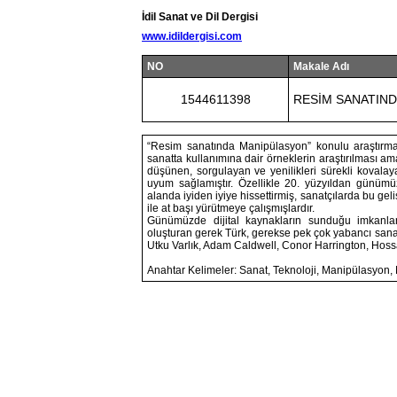
İdil Sanat ve Dil Dergisi
www.idildergisi.com
NO
Makale Adı
1544611398
RESİM SANATIN
“Resim sanatında Manipülasyon” konulu araştırmada,
sanatta kullanımına dair örneklerin araştırılması ama
düşünen, sorgulayan ve yenilikleri sürekli kovala
uyum sağlamıştır. Özellikle 20. yüzyıldan günümüze
alanda iyiden iyiye hissettirmiş, sanatçılarda bu gel
ile at başı yürütmeye çalışmışlardır.
Günümüzde dijital kaynakların sunduğu imkanlar
oluşturan gerek Türk, gerekse pek çok yabancı sana
Utku Varlık, Adam Caldwell, Conor Harrington, Hossam
Anahtar Kelimeler: Sanat, Teknoloji, Manipülasyon,