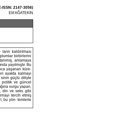
E-ISSN: 2147-3056)
Elif AĞATEKİN
 ların kaldırılması
lumlar birbirlerini
e tanımış, anlamaya
ında yayılmıştır. Bu
unca yaşanan küre-
len ayakta kalmayı
sinin güçlü diliyle
 politik ve güncel
lığına vurgu yapan,
l, din ve seks gibi
armayı tercih etmiş
ri, bu yön- temlerle