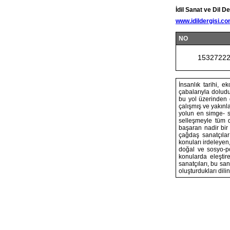
İdil Sanat ve Dil De
www.idildergisi.c
NO
1532722
İnsanlık tarihi, e
çabalarıyla doludu
bu yol üzerinden g
çalışmış ve yakınla
yolun en simge- s
selleşmeyle tüm d
başaran nadir bir 
çağdaş sanatçılar
konuları irdeleyen
doğal ve sosyo-pol
konularda eleştire
sanatçıları, bu san
oluşturdukları dil