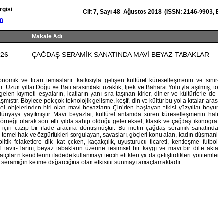
rgisi
Cilt 7, Sayı 48 Ağustos 2018 (ISSN: 2146-9903, 
om
Makale Adı
226
ÇAĞDAŞ SERAMİK SANATINDA MAVİ BEYAZ TABAKLAR
konomik ve ticari temasların katkısıyla gelişen kültürel küreselleşmenin ve sınır-
r. Uzun yıllar Doğu ve Batı arasındaki uzaklık, İpek ve Baharat Yolu’yla aşılmış, top
elen kıymetli eşyaların, icatların yanı sıra taşınan kirler, dinler ve kültürlerle d
şmıştır. Böylece pek çok teknolojik gelişme, keşif, din ve kültür bu yolla kıtalar aras
el objelerinden biri olan mavi beyazların Çin’den başlayan etkisi yüzyıllar boy
ünyaya yayılmıştır. Mavi beyazlar, kültürel anlamda süren küreselleşmenin ha
örneği olarak son elli yılda sahip olduğu geleneksel, klasik ve çağdaş ikonogra 
 için cazip bir ifade aracına dönüşmüştür. Bu metin çağdaş seramik sanatında
, temel hak ve özgürlükleri sorgulayan, savaşları, göçleri konu alan, kadın düşman
itik felaketlere dik- kat çeken, kaçakçılık, uyuşturucu ticareti, kentleşme, futbo
l tavır- larını, beyaz tabakların üzerine resimsel bir kaygı ve mavi bir dille akt
atçıların kendilerini ifadede kullanmayı tercih ettikleri ya da geliştirdikleri yöntemle
in seramiğin kelime dağarcığına olan etkisini sunmayı amaçlamaktadır.