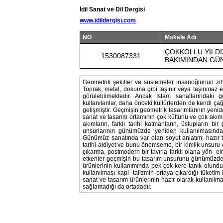
İdil Sanat ve Dil Dergisi
www.idildergisi.com
NO
Makale Adı
ÇOKKOLLU YILDI
1530087331
BAKIMINDAN GÜN
Geometrik şekiller ve süslemeler insanoğlunun zihi
Toprak, metal, dokuma gibi taşınır veya taşınmaz 
görülebilmektedir. Ancak İslam sanatlarındaki g
kullanılanlar, daha önceki kültürlerden de kendi ça
gelişmiştir. Geçmişin geometrik tasarımlarının yeni
sanat ve tasarım ortamının çok kültürlü ve çok akımlı,
akımların, farklı tarihi katmanların, üslupların b
unsurlarının günümüzde yeniden kullanılmasında
Günümüz sanatında var olan soyut anlatım, hazır t
tarihi aidiyet ve bunu önemseme, bir kimlik unsuru 
çıkarma, postmodern bir tavırla farklı olana yön- el
etkenler geçmişin bu tasarım unsurunu günümüzde d
ürünlerinin kullanımında pek çok kere tanık olundu
kullanılması kapi- talizmin ortaya çıkardığı tüke
sanat ve tasarım ürünlerinin hazır olarak kullanılma
sağlamadığı da ortadadır.