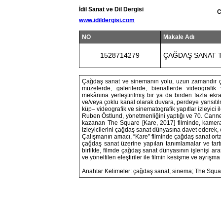
İdil Sanat ve Dil Dergisi
C
www.idildergisi.com
NO
Makale Adı
1528714279
ÇAĞDAŞ SANAT T
Çağdaş sanat ve sinemanın yolu, uzun zamandır ç
müzelerde, galerilerde, bienallerde videografik v
mekânına yerleştirilmiş bir ya da birden fazla ek
ve/veya çoklu kanal olarak duvara, perdeye yansıtı
küp– videografik ve sinematografik yapıtlar izleyici i
Ruben Östlund, yönetmenliğini yaptığı ve 70. Cannes
kazanan The Square [Kare, 2017] filminde, kamera
izleyicilerini çağdaş sanat dünyasına davet ederek,
Çalışmanın amacı, “Kare” filminde çağdaş sanat ortam
çağdaş sanat üzerine yapılan tanımlamalar ve tartış
birlikte, filmde çağdaş sanat dünyasının işlenişi a
ve yöneltilen eleştiriler ile filmin kesişme ve ayrışm
Anahtar Kelimeler: çağdaş sanat; sinema; The Squar