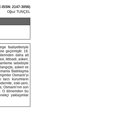
E-ISSN: 2147-3056)
Oğuz TUNÇEL
ge faaliyetleriyle
le geçirmiştir. 18.
dilerinden daha alt
i, iktisadi, askeri,
gerileme sebebiyle
angıçta, askeri ve
amanla Batılılaşma
rişimler Osmanlı’yı
ı tarzı kurumların
dernite, eski-yeni,
ma; Osmanlı’nın son
lır. O dönemden bu
nekçi yaklaşımlar