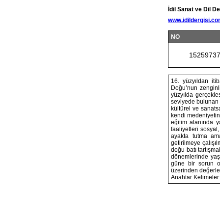
İdil Sanat ve Dil De
www.idildergisi.c
NO
1525973
16. yüzyıldan iti
Doğu’nun zenginlik
yüzyılda gerçekleş
seviyede bulunan to
kültürel ve sanat
kendi medeniyetin
eğitim alanında y
faaliyetleri sosya
ayakta tutma amac
getirilmeye çalışı
doğu-batı tartışma
dönemlerinde yaşa
güne bir sorun o
üzerinden değerlen
Anahtar Kelimeler