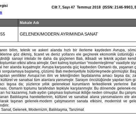
rgisi
Cilt 7, Sayı 47 Temmuz 2018 (ISSN: 2146-9903, 
om
Makale Adı
755
GELENEK/MODERN AYRIMINDA SANAT
baren bilim, teknik ve askeri alanda hızlı bir ilerleme kaydeden Avrupa, sömür
lerine göz dikmiş, ticaret ve deniz yollarını ele geçirerek ekonomik üstünlüğü e
tirdiği sanayi inkılabı ile daha da güçlenen Batı, iktisadi ve teknik açıdan ken
plumları etkisi altına almıştır. Geri kalmış toplumları “modernleştirme” vaadiyle siyas
sal her alanda kuşatmıştır. Avrupa karşısında güç kaybeden Osmanlı da, yaşanan 
i sorgulamaya başlamış, çözümü Batı medeniyetiyle bütünleşmede görmüştür. Başl
apılan yenilikler Avrupa’nın ilim ve tekniğinden faydalanma amacı taşısa da; z
l, kültürel ve sanatsal tüm alanlara yansımıştır. Sarayın öncülüğünde yapılan tüm gi
ı taşısa da; yüzlerce yıllık geleneksel kurumların terkedilerek yerlerine Bat
lması, Osmanlı toplumu tarafından tepkiyle karşılanmıştır. Bu dönemde gelenek-mo
ları hız kazanmış, halk-aydın çatışması toplumsal ikiliğe neden olmuştur. Bu çalış
nan Batılılaşma hareketlerinin, kültürel ve sanatsal alana yansımalarını ele a
larak taşınan gelenek-modern çatışmasının sanata etkisini, modernist ve gele
dirir.
: Sanat, Gelenek, Modernizm, Batılılaşma, Tanzimat