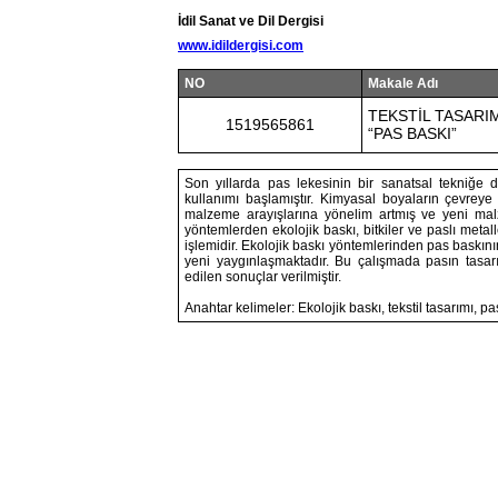
İdil Sanat ve Dil Dergisi
www.idildergisi.com
NO
Makale Adı
TEKSTİL TASARI
1519565861
“PAS BASKI”
Son yıllarda pas lekesinin bir sanatsal tekniğe 
kullanımı başlamıştır. Kimyasal boyaların çevreye
malzeme arayışlarına yönelim artmış ve yeni mal
yöntemlerden ekolojik baskı, bitkiler ve paslı met
işlemidir. Ekolojik baskı yöntemlerinden pas baskın
yeni yaygınlaşmaktadır. Bu çalışmada pasın tasa
edilen sonuçlar verilmiştir.
Anahtar kelimeler: Ekolojik baskı, tekstil tasarımı, p