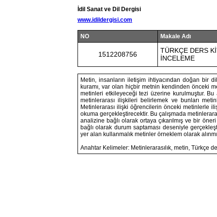
İdil Sanat ve Dil Dergisi
www.idildergisi.com
NO
Makale Adı
TÜRKÇE DERS Kİ
1512208756
İNCELEME
Metin, insanların iletişim ihtiyacından doğan bir dil
kuramı, var olan hiçbir metnin kendinden önceki 
metinleri etkileyeceği tezi üzerine kurulmuştur. B
metinlerarası ilişkileri belirlemek ve bunları met
Metinlerarası ilişki öğrencilerin önceki metinlerle 
okuma gerçekleştirecektir. Bu çalışmada metinleraras
analizine bağlı olarak ortaya çıkarılmış ve bir öner
bağlı olarak durum saptaması deseniyle gerçekleşti
yer alan kullanmalık metinler örneklem olarak alınmış
Anahtar Kelimeler: Metinlerarasılık, metin, Türkçe d