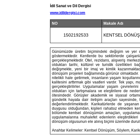
İdil Sanat ve Dil Dergisi
www.idildergisi.com
NO
Makale Adı
1502192533
KENTSEL DÖNÜŞ
Günümüzde üretim biçimindeki değişim ve yer de
göstermektedir. Kentlerde bu sektörlerde çalışanla
gerçekleşmektedir. Otel, rezidans, alışveriş merkezi,
oldukları tarihi, kültürel ve turistik özellikleri
değişmekte, yeni bir imaj ve kimlik kazanmaktadır
dönüşüm projeleri bağlamında görünür olmaktadır. Pr
nitelikli hale getirmek, insanların yaşam koşulları
kalitesini arttırmak gibi vaatleri vardır. Tek yapı, 
gerçekleştirilirler. Uygulamalar yaşam çevrelerin
oldukları için tartışmalara ve eleştirilere de ned
ötesindedir. Görüşler akademik ve siyasal ortamı
gündelik hayata dair iletişim araçları sayesinde, 
değerlendirilmektedir. Karikatürlerde de yaşanan
duygusu olduğundan, kişileri rahatsız etmeden kend
bölümde kentsel dönüşümün amaçları, uygulamalar
uygulamalarına muhalefet edenlerin eleştirdikler
dönüşüm olgusunun ele alınış biçimi üzerinde durul
Anahtar Kelimeler: Kentsel Dönüşüm, Söylem, Karik