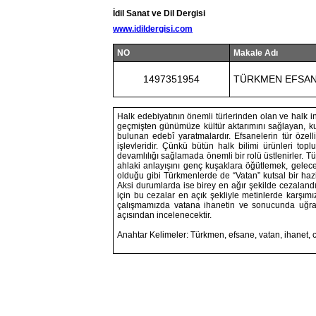
İdil Sanat ve Dil Dergisi
www.idildergisi.com
NO
Makale Adı
1497351954
TÜRKMEN EFSANE
Halk edebiyatının önemli türlerinden olan ve halk ina
geçmişten günümüze kültür aktarımını sağlayan, kuş
bulunan edebî yaratmalardır. Efsanelerin tür özell
işlevleridir. Çünkü bütün halk bilimi ürünleri toplu
devamlılığı sağlamada önemli bir rolü üstlenirler. 
ahlaki anlayışını genç kuşaklara öğütlemek, gelecek
olduğu gibi Türkmenlerde de “Vatan” kutsal bir hazi
Aksi durumlarda ise birey en ağır şekilde cezalandı
için bu cezalar en açık şekliyle metinlerde karşımı
çalışmamızda vatana ihanetin ve sonucunda uğrana
açısından incelenecektir.
Anahtar Kelimeler: Türkmen, efsane, vatan, ihanet, 