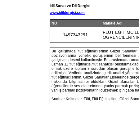
İdil Sanat ve Dil Dergisi
www.idildergisi.com
NO
Makale Adı
FLÜT EĞİTİMCİL
1497343291
ÖĞRENCİLERİNİ
Bu çalışmada flüt eğitimcilerinin Güzel Sanatlar 
pozisyonlarına yönelik görüşlerinin belirlenmes
çalışması deseni kullanılmıştır. Bu araştırmada ama
uzman 11 flüt eğitimcisi/flüt sanatçısı oluşturmaktadır. 
olmak üzere toplam 8 sorudan oluşan görüşme form
edilmiştir. Verilerin analizinde içerik analizi yönte
flüt eğitimcilerinin, Güzel Sanatlar Liselerinde gerçe
hakkında bilgi sahibi oldukları, Güzel Sanatla
öğrencilerde ses elde etmede yanlış parmak pozisy
yanlış parmak pozisyonlarını düzeltmek için çaba harca
Anahtar Kelimeler: Flüt, Flüt Eğitimcileri, Güzel San