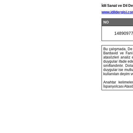
İdil Sanat ve Dil De
www.idildergisi.c
NO
1489097
Bu çalışmada, De 
Bardavid ve Fani
atasözleri analiz 
duygular ifade ede
sınıflandırılır. 
duygular ise mutlu
kullanılan deyim ve 
Anahtar kelimeler
İspanyolcası Atasö