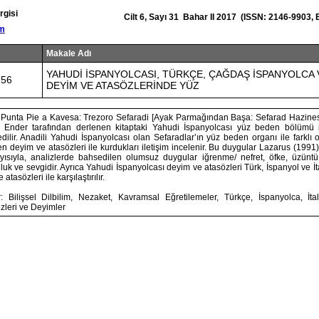
rgisi
Cilt 6, Sayı 31 Bahar II 2017 (ISSN: 2146-9903,
om
Makale Adı
YAHUDİ İSPANYOLCASI, TÜRKÇE, ÇAĞDAŞ İSPANYOLCA 
756
DEYİM VE ATASÖZLERİNDE YÜZ
Punta Pie a Kavesa: Trezoro Sefaradi [Ayak Parmağından Başa: Sefarad Hazinesi
 Ender tarafından derlenen kitaptaki Yahudi İspanyolcası yüz beden bölümü il
edilir. Anadili Yahudi İspanyolcası olan Sefaradlar’ın yüz beden organı ile farkl
n deyim ve atasözleri ile kurdukları iletişim incelenir. Bu duygular Lazarus (199
Dolayısıyla, analizlerde bahsedilen olumsuz duygular iğrenme/ nefret, öfke, üzünt
luk ve sevgidir. Ayrıca Yahudi İspanyolcası deyim ve atasözleri Türk, İspanyol ve İt
atasözleri ile karşılaştırılır.
: Bilişsel Dilbilim, Nezaket, Kavramsal Eğretilemeler, Türkçe, İspanyolca, İ
zleri ve Deyimler