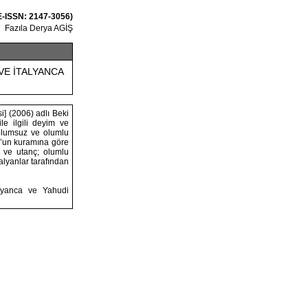
 E-ISSN: 2147-3056)
Fazıla Derya AGİŞ
VE İTALYANCA
] (2006) adlı Beki
e ilgili deyim ve
ı olumsuz ve olumlu
1)’un kuramına göre
ü ve utanç; olumlu
alyanlar tarafından
talyanca ve Yahudi