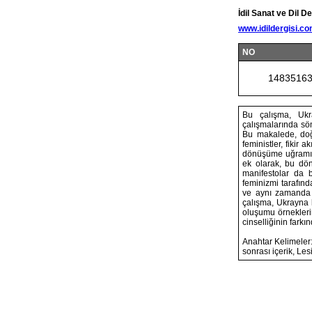
İdil Sanat ve Dil De
www.idildergisi.c
NO
1483516
Bu çalışma, Ukr
çalışmalarında sö
Bu makalede, doğu
feministler, fikir
dönüşüme uğramıştı
ek olarak, bu dö
manifestolar da 
feminizmi tarafınd
ve aynı zamanda d
çalışma, Ukrayna h
oluşumu örnekleri
cinselliğinin farkı
Anahtar Kelimeler
sonrası içerik, L