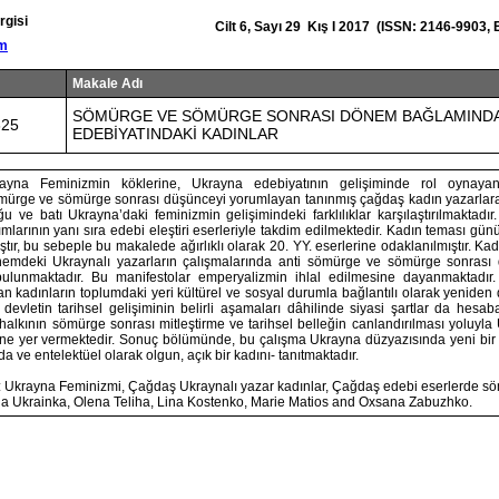
rgisi
Cilt 6, Sayı 29 Kış I 2017 (ISSN: 2146-9903,
om
Makale Adı
SÖMÜRGE VE SÖMÜRGE SONRASI DÖNEM BAĞLAMINDA
325
EDEBİYATINDAKİ KADINLAR
ayna Feminizmin köklerine, Ukrayna edebiyatının gelişiminde rol oynayan
mürge ve sömürge sonrası düşünceyi yorumlayan tanınmış çağdaş kadın yazarlar
 ve batı Ukrayna’daki feminizmin gelişimindeki farklılıklar karşılaştırılmaktadır
 akımlarının yanı sıra edebi eleştiri eserleriyle takdim edilmektedir. Kadın teması g
r, bu sebeple bu makalede ağırlıklı olarak 20. YY. eserlerine odaklanılmıştır. Kad
nemdeki Ukraynalı yazarların çalışmalarında anti sömürge ve sömürge sonrası d
bulunmaktadır. Bu manifestolar emperyalizmin ihlal edilmesine dayanmaktadı
an kadınların toplumdaki yeri kültürel ve sosyal durumla bağlantılı olarak yeniden
evletin tarihsel gelişiminin belirli aşamaları dâhilinde siyasi şartlar da hesaba
alkının sömürge sonrası mitleştirme ve tarihsel belleğin canlandırılması yoluyla
ne yer vermektedir. Sonuç bölümünde, bu çalışma Ukrayna düzyazısında yeni bir
nda ve entelektüel olarak olgun, açık bir kadını- tanıtmaktadır.
: Ukrayna Feminizmi, Çağdaş Ukraynalı yazar kadınlar, Çağdaş edebi eserlerde 
esia Ukrainka, Olena Teliha, Lina Kostenko, Marie Matios and Oxsana Zabuzhko.