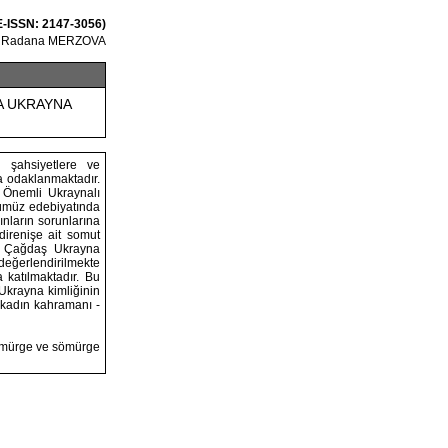
 E-ISSN: 2147-3056)
Radana MERZOVA
 UKRAYNA
 şahsiyetlere ve
a odaklanmaktadır.
. Önemli Ukraynalı
ünümüz edebiyatında
ınların sorunlarına
irenişe ait somut
r. Çağdaş Ukrayna
 değerlendirilmekte
 katılmaktadır. Bu
 Ukrayna kimliğinin
 kadın kahramanı -
sömürge ve sömürge