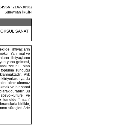
 E-ISSN: 2147-3056)
Süleyman İRGİN
YOKSUL SANAT
kilde ihtiyaçların
mektir. Yani mal ve
rın ihtiyaçlarını
 yan yana gelmesi,
lması zorunlu olan
in topluma sunduğu
lanmaktadır. Atık
ktiriyorlardı ya da
tın alınır-alınmaz
okmak ve bir sanat
larak durabilir. Bu
sosyo-kültürel ve
e temelde “insan”
ranslarla birlikte,
ınma süreçleri Arte