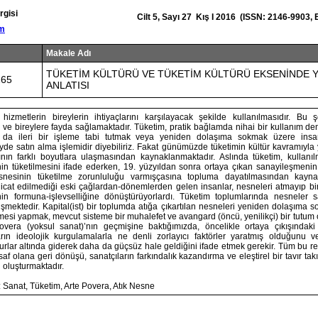
rgisi
Cilt 5, Sayı 27 Kış I 2016 (ISSN: 2146-9903,
om
Makale Adı
TÜKETİM KÜLTÜRÜ VE TÜKETİM KÜLTÜRÜ EKSENİNDE 
265
ANLATISI
izmetlerin bireylerin ihtiyaçlarını karşılayacak şekilde kullanılmasıdır. Bu şe
 ve bireylere fayda sağlamaktadır. Tüketim, pratik bağlamda nihai bir kullanım de
 da ileri bir işleme tabi tutmak veya yeniden dolaşıma sokmak üzere insanla
yde satın alma işlemidir diyebiliriz. Fakat günümüzde tüketimin kültür kavramıyla
ğının farklı boyutlara ulaşmasından kaynaklanmaktadır. Aslında tüketim, kullanı
nin tüketilmesini ifade ederken, 19. yüzyıldan sonra ortaya çıkan sanayileşmen
snesinin tüketilme zorunluluğu varmışçasına topluma dayatılmasından kaynak
cat edilmediği eski çağlardan-dönemlerden gelen insanlar, nesneleri atmayıp biri
n formuna-işlevselliğine dönüştürüyorlardı. Tüketim toplumlarında nesneler sa
mektedir. Kapital(ist) bir toplumda atığa çıkartılan nesneleri yeniden dolaşıma s
si yapmak, mevcut sisteme bir muhalefet ve avangard (öncü, yenilikçi) bir tutum o
vera (yoksul sanat)’nın geçmişine baktığımızda, öncelikle ortaya çıkışındaki 
rın ideolojik kurgulamalarla ne denli zorlayıcı faktörler yaratmış olduğunu v
lar altında giderek daha da güçsüz hale geldiğini ifade etmek gerekir. Tüm bu refe
saf olana geri dönüşü, sanatçıların farkındalık kazandırma ve eleştirel bir tavır tak
 oluşturmaktadır.
 Sanat, Tüketim, Arte Povera, Atık Nesne