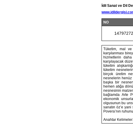
İdil Sanat ve Dil De
www.idildergisi.c
NO
1479727
Tüketim, mal ve h
karşılanması birey
hizmetlerin daha
karşılayacak düze
tüketim alışkanlı
tüketim nesneleri
birçok üretim ne
nesnelerin henüz i
başka bir nesneni
hemen atığa dönüş
nesnesinin malzeme
bağlamda Arte Po
ekonomik unsurla
olgusunun bu unsur
sanatın öz’e yani 
Povera’nın ruhunu
Anahtar Kelimeler: