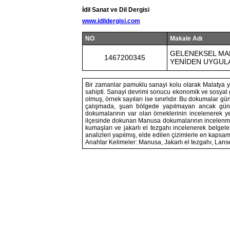
İdil Sanat ve Dil Dergisi
www.idildergisi.com
NO
Makale Adı
GELENEKSEL MAN
1467200345
YENİDEN UYGUL
Bir zamanlar pamuklu sanayi kolu olarak Malatya 
sahipti. Sanayi devrimi sonucu ekonomik ve sosyal
olmuş, örnek sayıları ise sınırlıdır. Bu dokumalar
çalışmada, şuan bölgede yapılmayan ancak günü
dokumalarının var olan örneklerinin incelenerek ye
ilçesinde dokunan Manusa dokumalarının incelenmesi
kumaşları ve jakarlı el tezgahı incelenerek belgelen
analizleri yapılmış, elde edilen çizimlerle en kapsam
Anahtar Kelimeler: Manusa, Jakarlı el tezgahı, Lan