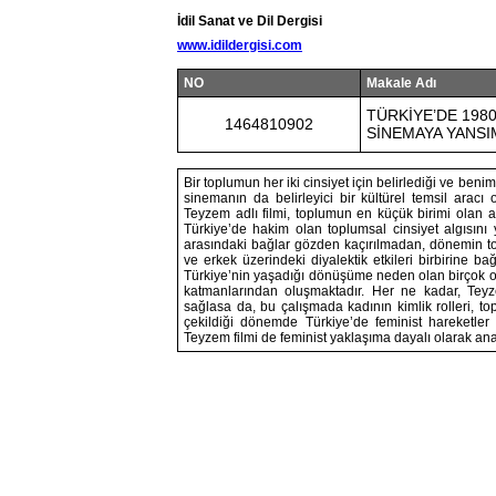
İdil Sanat ve Dil Dergisi
www.idildergisi.com
NO
Makale Adı
TÜRKİYE’DE 198
1464810902
SİNEMAYA YANSI
Bir toplumun her iki cinsiyet için belirlediği ve ben
sinemanın da belirleyici bir kültürel temsil arac
Teyzem adlı filmi, toplumun en küçük birimi olan ai
Türkiye’de hakim olan toplumsal cinsiyet algısını y
arasındaki bağlar gözden kaçırılmadan, dönemin 
ve erkek üzerindeki diyalektik etkileri birbirine ba
Türkiye’nin yaşadığı dönüşüme neden olan birçok olg
katmanlarından oluşmaktadır. Her ne kadar, Teyze
sağlasa da, bu çalışmada kadının kimlik rolleri, to
çekildiği dönemde Türkiye’de feminist hareketler
Teyzem filmi de feminist yaklaşıma dayalı olarak anal