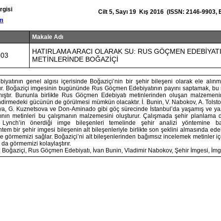
rgisi
Cilt 5, Sayı 19 Kış 2016 (ISSN: 2146-9903,
om
Makale Adı
HATIRLAMA ARACI OLARAK SU: RUS GÖÇMEN EDEBİYAT
503
METİNLERİNDE BOĞAZİÇİ
atının genel algısı içerisinde Boğaziçi’nin bir şehir bileşeni olarak ele alın
r. Boğaziçi imgesinin bugününde Rus Göçmen Edebiyatının payını saptamak, bu m
ştır. Bununla birlikte Rus Göçmen Edebiyatı metinlerinden oluşan malzemenin
ndirmedeki gücünün de görülmesi mümkün olacaktır. İ. Bunin, V. Nabokov, A. Tolsto
kaya, G. Kuznetsova ve Don-Aminado gibi göç sürecinde İstanbul’da yaşamış ve 
rının metinleri bu çalışmanın malzemesini oluşturur. Çalışmada şehir planlama dis
 Lynch’in önerdiği imge bileşenleri temelinde şehir analizi yöntemine b
ntem bir şehir imgesi bileşenin alt bileşenleriyle birlikte son şeklini almasında ede
e görmemizi sağlar. Boğaziçi’ni alt bileşenlerinden bağımsız incelemek metinler i
 da görmemizi kolaylaştırır.
: Boğaziçi, Rus Göçmen Edebiyatı, İvan Bunin, Vladimir Nabokov, Şehir İmgesi, İmg