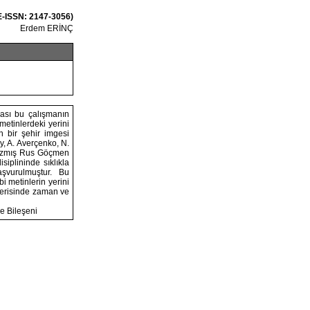
 E-ISSN: 2147-3056)
Erdem ERİNÇ
I
ması bu çalışmanın
etinlerdeki yerini
 bir şehir imgesi
y, A. Averçenko, N.
yazmış Rus Göçmen
iplininde sıklıkla
aşvurulmuştur. Bu
bi metinlerin yerini
çerisinde zaman ve
e Bileşeni