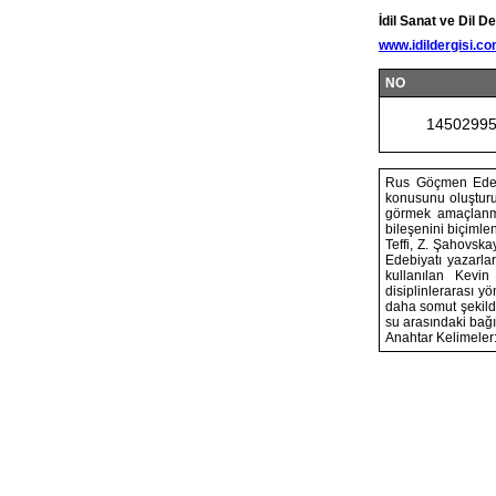
İdil Sanat ve Dil De
www.idildergisi.c
NO
1450299
Rus Göçmen Edebiy
konusunu oluşturu
görmek amaçlanmı
bileşenini biçimle
Teffi, Z. Şahovs
Edebiyatı yazarla
kullanılan Kevin
disiplinlerarası yö
daha somut şekild
su arasındaki bağı
Anahtar Kelimeler