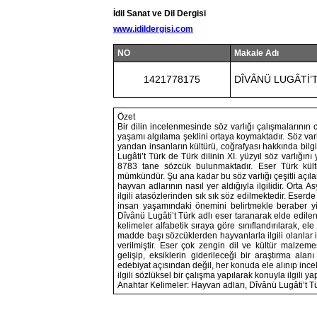
İdil Sanat ve Dil Dergisi
www.idildergisi.com
NO
Makale Adı
1421778175
DÎVÂNÜ LUGÂTİ’
Özet
Bir dilin incelenmesinde söz varlığı çalışmalarının 
yaşamı algılama şeklini ortaya koymaktadır. Söz varlı
yandan insanların kültürü, coğrafyası hakkında bilg
Lugâti’t Türk de Türk dilinin XI. yüzyıl söz varlığı
8783 tane sözcük bulunmaktadır. Eser Türk kültü
mümkündür. Şu ana kadar bu söz varlığı çeşitli açılar
hayvan adlarının nasıl yer aldığıyla ilgilidir. Orta
ilgili atasözlerinden sık sık söz edilmektedir. Eser
insan yaşamındaki önemini belirtmekle beraber yin
Dîvânü Lugâti’t Türk adlı eser taranarak elde edilen
kelimeler alfabetik sıraya göre sınıflandırılarak, ele
madde başı sözcüklerden hayvanlarla ilgili olanlar i
verilmiştir. Eser çok zengin dil ve kültür malzemes
gelişip, eksiklerin giderileceği bir araştırma ala
edebiyat açısından değil, her konuda ele alınıp ince
ilgili sözlüksel bir çalışma yapılarak konuyla ilgili 
Anahtar Kelimeler: Hayvan adları, Dîvânü Lugâti’t Tü