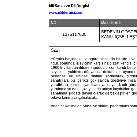
İdil Sanat ve Dil Dergisi
www.idildergisi.com
NO
Makale Adı
BEDENİN GÖSTE
1375117005
KANLI İÇSELLEŞ
ÖZET
Yüzyılın başındaki avangard akımlarla birlikte tuv
figür, sonunda izleyicinin karşısına bizzat kendisi ç
1960’lı yıllardan itibaren şiddeti bizzat kendi beden
seyircinin yalıtılmış dünyasına dokunmak, uyandırm
bedensel ve zihinsel sınırları zorlayarak, şidde
sanatçıları, bu içerikte çok sayıda gösteriye imza
yarattıkları, kısmen yanılsamaya dayalı kanlı görü
yaralama ya da başka yollarla ortaya koydukları ger
sanatında şiddete dayalı olarak gerçekleştirilen gös
ortaya konmaya çalışılacaktır.
Anahtar Kelimeler: Sanat ve şiddet, performans sanat