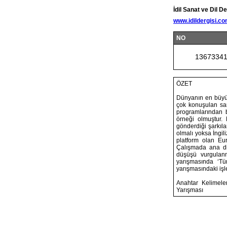
İdil Sanat ve Dil De
www.idildergisi.c
NO
1367334
ÖZET
Dünyanın en büyük
çok konuşulan san
programlarından b
örneği olmuştur.
gönderdiği şarkılar
olmalı yoksa İngil
platform olan Eur
Çalışmada ana dil
düşüşü vurgulanm
yarışmasında ‘Tü
yarışmasındaki işlev
Anahtar Kelimeler
Yarışması