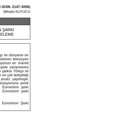
 E-ISSN: 2147-3056)
Mihalis KUYUCU
N ŞARKI
NCELEME
şi ile dünyanın en
izlenen televizyon
zasyonun en önemli
şarkı yarışmasına
in şarkısı Türkçe mi
en çok tartışıldığı
naliz yapılmıştır.
rdizasyonuna yenik
 Eurovision şarkı
 Eurovision şarkı
, Eurovision Şarkı