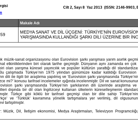
rgisi
Cilt 2, Sayı 8 Yaz 2013 (ISSN: 2146-9903,
om
Makale Adı
MEDYA SANAT VE DİL ÜÇGENİ: TÜRKİYE’NİN EUROVİSİO
159
YARIŞMASINDA KULLANDIĞI ŞARKI DİLİ ÜZERİNE BİR İ
 müzik-sanat organizasyonu olan Eurovision şarkı yarışması yarım asırlık geçmi
at etkinliklerinden biri olarak tarihe geçmiştir. Dünyanın aynı zamanda en çok 
iri olan yarışma küresel yayıncılık ve popüler kültürün yarattığı dil standardi
 Bu çalışmada Türkiye’nin 1975 yılından günümüze kadar katıldığı Eurovision 
ın dili ile ilgili bir araştırma yapılmış ve ‘Eurovision şarkı yarışmasında Türkiye’n
izce mi?’ konusu tarihsel incelemeler ışığında incelenmiştir. Dil ve sanat konusunun 
ovision şarkı yarışmasında Türkiye’nin şarkılarının dili üzerinde araştırma ve a
leri dışında bir dil olan İngilizceyi kullanan ülkelerin küreselleşmenin standa
ıştır. Türkçe gibi köklü bir tarihsel geçmişi olan bir dile sahip Türkiye’nin
rkçe’ ve ‘Türklük’ kavramına yönelik tartışmalara yer verilmiş, dil olgusunun
i tartışılmıştır.
: Müzik, Dil, İletişim ekonomisi, Medya Araştırmaları, Televizyon Programcılığı