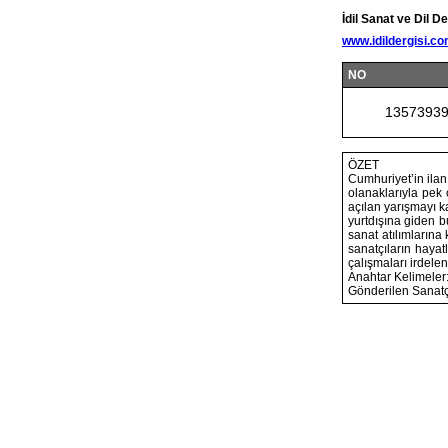
İdil Sanat ve Dil De
www.idildergisi.c
NO
1357393
ÖZET
Cumhuriyet’in ilanı
olanaklarıyla pek 
açılan yarışmayı 
yurtdışına giden 
sanat atılımlarına
sanatçıların hayatl
çalışmaları irdelen
Anahtar Kelimeler:
Gönderilen Sanatçı