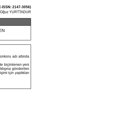
 E-ISSN: 2147-3056)
Oğuz YURTTADUR
EN
Konkoru adı altında
de biçimlenen yeni
rtdışına gönderilen
şimi için yaptıkları