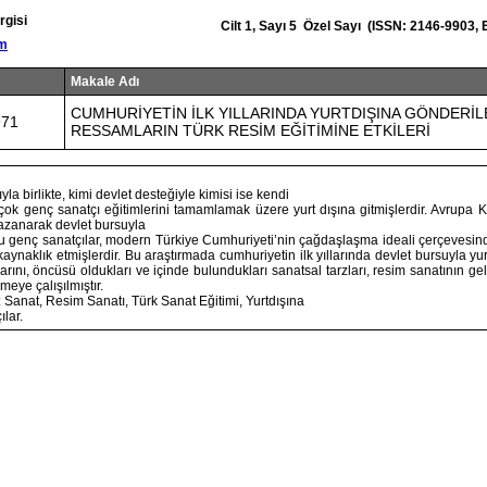
rgisi
Cilt 1, Sayı 5 Özel Sayı (ISSN: 2146-9903,
om
Makale Adı
CUMHURİYETİN İLK YILLARINDA YURTDIŞINA GÖNDERİL
971
RESSAMLARIN TÜRK RESİM EĞİTİMİNE ETKİLERİ
yla birlikte, kimi devlet desteğiyle kimisi ise kendi
çok genç sanatçı eğitimlerini tamamlamak üzere yurt dışına gitmişlerdir. Avrupa 
kazanarak devlet bursuyla
bu genç sanatçılar, modern Türkiye Cumhuriyeti’nin çağdaşlaşma ideali çerçevesin
 kaynaklık etmişlerdir. Bu araştırmada cumhuriyetin ilk yıllarında devlet bursuyla yu
arını, öncüsü oldukları ve içinde bulundukları sanatsal tarzları, resim sanatının geli
meye çalışılmıştır.
 Sanat, Resim Sanatı, Türk Sanat Eğitimi, Yurtdışına
lar.