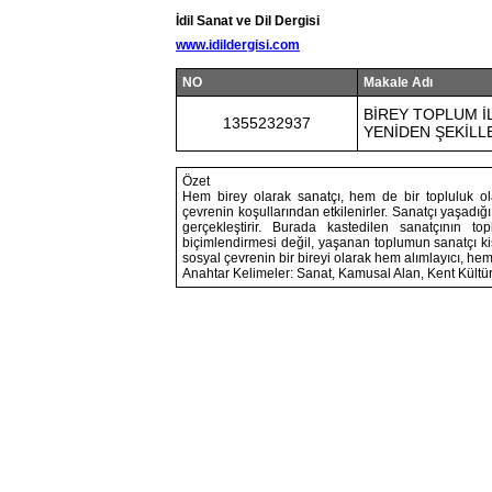
İdil Sanat ve Dil Dergisi
www.idildergisi.com
NO
Makale Adı
BİREY TOPLUM İ
1355232937
YENİDEN ŞEKİL
Özet
Hem birey olarak sanatçı, hem de bir topluluk ol
çevrenin koşullarından etkilenirler. Sanatçı yaşadığı
gerçekleştirir. Burada kastedilen sanatçının
biçimlendirmesi değil, yaşanan toplumun sanatçı kişi
sosyal çevrenin bir bireyi olarak hem alımlayıcı, h
Anahtar Kelimeler: Sanat, Kamusal Alan, Kent Kültü