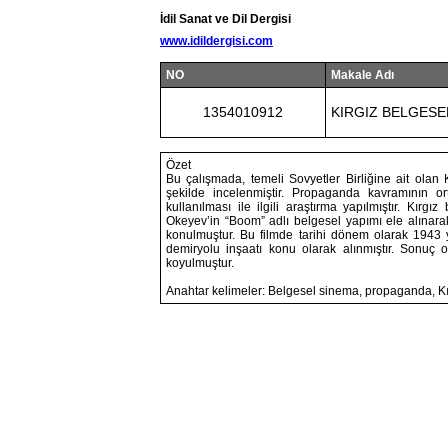
İdil Sanat ve Dil Dergisi
www.idildergisi.com
NO
Makale Adı
1354010912
KIRGIZ BELGES
Özet
Bu çalışmada, temeli Sovyetler Birliğine ait olan 
şekilde incelenmiştir. Propaganda kavramının orta
kullanılması ile ilgili araştırma yapılmıştır. Kır
Okeyev’in “Boom” adlı belgesel yapımı ele alınarak
konulmuştur. Bu filmde tarihi dönem olarak 1943 yı
demiryolu inşaatı konu olarak alınmıştır. Sonuç o
koyulmuştur.
Anahtar kelimeler: Belgesel sinema, propaganda, Kı