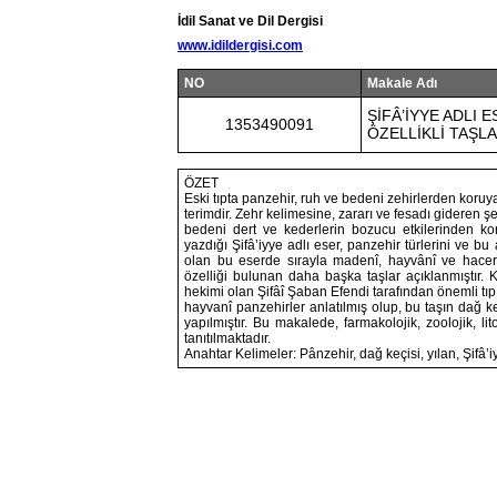
İdil Sanat ve Dil Dergisi
www.idildergisi.com
NO
Makale Adı
ŞİFÂ’İYYE ADLI 
1353490091
ÖZELLİKLİ TAŞL
ÖZET
Eski tıpta panzehir, ruh ve bedeni zehirlerden koruya
terimdir. Zehr kelimesine, zararı ve fesadı gideren ş
bedeni dert ve kederlerin bozucu etkilerinden kor
yazdığı Şifâ’iyye adlı eser, panzehir türlerini ve b
olan bu eserde sırayla madenî, hayvânî ve hacerî
özelliği bulunan daha başka taşlar açıklanmıştır. 
hekimi olan Şifâî Şaban Efendi tarafından önemli tıp 
hayvanî panzehirler anlatılmış olup, bu taşın dağ ke
yapılmıştır. Bu makalede, farmakolojik, zoolojik, li
tanıtılmaktadır.
Anahtar Kelimeler: Pânzehir, dağ keçisi, yılan, Şifâ’