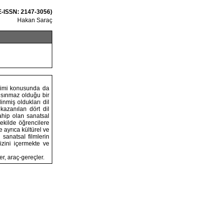
 E-ISSN: 2147-3056)
Hakan Saraç
inimi konusunda da
adsınmaz olduğu bir
inmiş oldukları dil
kazanılan dört dil
sahip olan sanatsal
şekilde öğrencilere
e ayrıca kültürel ve
sanatsal filmlerin
lizini içermekte ve
er, araç-gereçler.