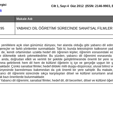
rgisi
Cilt 1, Sayı 4 Güz 2012 (ISSN: 2146-9903,
om
Makale Adı
195
YABANCI DİL ÖĞRETİMİ SÜRECİNDE SANATSAL FİLMLER
de yeniliklere açık olan günümüz dünyası, her alanda olduğu gibi yabancı dil ed
gereçler ve farklı yöntemler sunmaktadır. Tabi ki, bunda teknolojinin katkısının y
le de, kendi ortamından uzakta hedef dili öğrenen kişiler, öğrenim esnasındaki ed
iğe dökmekte sıkıntı çekmektedirler. Bu yüzden, yabancı dil öğrenimi esnasında 
 anda, doğrudan etkili ve verimli bir şekilde geliştirilmesinde önemli bir yere 
tamına getirilerek hem dil hem de kültürel öğelerin iç içe ve gerçeğe uygun bir 
ktadır. Çünkü sanatsal filmler, hedef dildeki milli duygu-düşünceyi, ulusal bilinci v
bünyesinde barındırması bakımından da çok önemli bir yere sahiptir. Bu makale, 
bancı dil öğrenimi sürecinde sıkça karşılaşılan dilsel ve kültürel sorunların ana
ak bazı önerilerde bulunmaktadır.
Yabancı dil öğrenimi, sanatsal filmler, hedef dil, dil becerileri, dilsel ve kültürel öğel