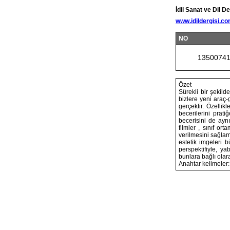
İdil Sanat ve Dil De
www.idildergisi.c
NO
1350074
Özet
Sürekli bir şekil
bizlere yeni araç-
gerçektir. Özellik
becerilerini prat
becerisini de aynı
filmler , sınıf or
verilmesini sağlama
estetik imgeleri 
perspektifiyle, ya
bunlara bağlı olar
Anahtar kelimeler: 