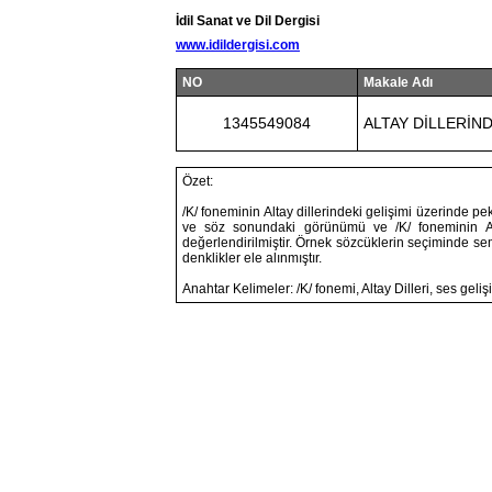
İdil Sanat ve Dil Dergisi
www.idildergisi.com
NO
Makale Adı
1345549084
ALTAY DİLLERİND
Özet:
/K/ foneminin Altay dillerindeki gelişimi üzerinde p
ve söz sonundaki görünümü ve /K/ foneminin Alta
değerlendirilmiştir. Örnek sözcüklerin seçiminde s
denklikler ele alınmıştır.
Anahtar Kelimeler: /K/ fonemi, Altay Dilleri, ses geliş