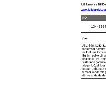
İdil Sanat ve Dil De
www.idildergisi.c
NO
1344558
Özet
Aile, Türk kültür 
toplumsal hayatta 
ve topluma kazandı
Eğitim, psikoloji v
psikolojik ve ahl
şiirlerinde çocukl
alegorik özellikler
olarak doğarken 
teması, modernle
dünyasında da de