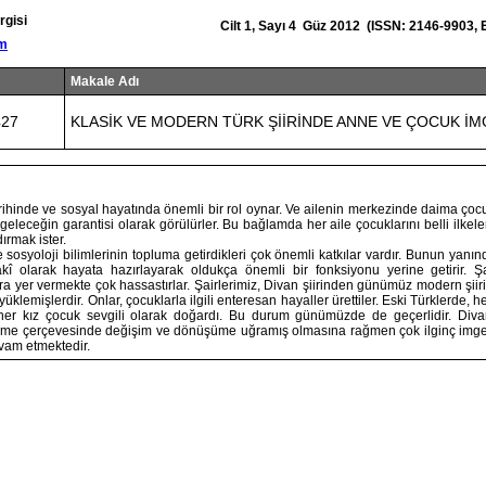
rgisi
Cilt 1, Sayı 4 Güz 2012 (ISSN: 2146-9903,
om
Makale Adı
427
KLASİK VE MODERN TÜRK ŞİİRİNDE ANNE VE ÇOCUK İM
tarihinde ve sosyal hayatında önemli bir rol oynar. Ve ailenin merkezinde daima çocu
geleceğin garantisi olarak görülürler. Bu bağlamda her aile çocuklarını belli ilkele
rmak ister.
e sosyoloji bilimlerinin topluma getirdikleri çok önemli katkılar vardır. Bunun yanın
akî olarak hayata hazırlayarak oldukça önemli bir fonksiyonu yerine getirir. Ş
ara yer vermekte çok hassastırlar. Şairlerimiz, Divan şiirinden günümüz modern şiir
 yüklemişlerdir. Onlar, çocuklarla ilgili enteresan hayaller ürettiler. Eski Türklerde, 
her kız çocuk sevgili olarak doğardı. Bu durum günümüzde de geçerlidir. Divan
şme çerçevesinde değişim ve dönüşüme uğramış olmasına rağmen çok ilginç imgel
vam etmektedir.