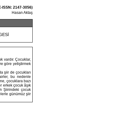
 E-ISSN: 2147-3056)
Hasan Aktaş
GESİ
k vardır. Çocuklar,
re göre yetiştirmek
da şiir de çocukları
airler, bu nedenle
ine, çocuklara bazı
her erkek çocuk âşık
 Şiirindeki çocuk
erle günümüz şiir